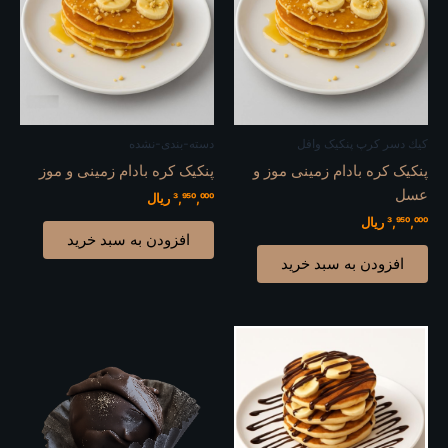
كيك دسر کرپ پنکیک وافل
دسته-بندی-نشده
پنکیک کره بادام زمینی موز و
پنکیک کره بادام ‌زمینی و موز
عسل
3,950,000
ریال
3,950,000
ریال
افزودن به سبد خرید
افزودن به سبد خرید