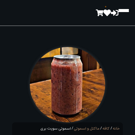
رش
0
ه
حتوا
خانه
/
کافه
/
ماكتل و اسموتی
/ اسموتی سویت بری