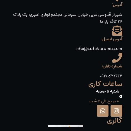
آدرس:
شیراز قدوسی غربی خیابان سبحانی مجتمع تجاری امیریه یک پلاک
۲۶ کافه باراما
آدرس ایمیل:
info@cafebarama.com
شماره تلفن:
09170622662
ساعات کاری
شنبه تا جمعه
8 صبح الی 11 شب
W
I
h
n
گالری
a
s
t
t