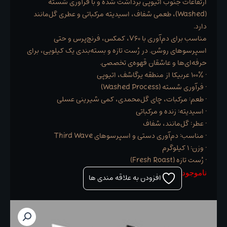
ارتفاعات جنوب اتیوپی برداشت شده و با فرآوری شسته
(Washed)، طعمی شفاف، اسیدیته مرکباتی و عطری گل‌مانند
دارد.
مناسب برای دم‌آوری با V60، کمکس، فرنچ‌پرس و حتی
اسپرسوهای روشن. در رُست تازه و بسته‌بندی یک کیلویی، برای
حرفه‌ای‌ها و عاشقان قهوه‌ی تخصصی.
• ۱۰۰٪ عربیکا از منطقه یرگاشف، اتیوپی
• فرآوری شسته (Washed Process)
• طعم: مرکبات، چای گل‌محمدی، کمی شیرینی عسلی
• اسیدیته: زنده و مرکباتی
• عطر: گل‌مانند، شفاف
• مناسب: دم‌آوری دستی و اسپرسوهای Third Wave
• وزن: ۱ کیلوگرم
• رُست تازه (Fresh Roast)
ناموجود
افزودن به علاقه مندی ها