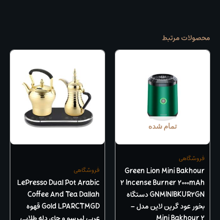
محصولات مرتبط
تمام شده
فروشگاهی
Green Lion Mini Bakhour
فروشگاهی
LePresso Dual Pot Arabic
2 Incense Burner 2000mAh
GNMINIBKUR2GN دستگاه
Coffee And Tea Dallah
بخور عود گرین لاین مدل –
Gold LPARCTMGD قهوه
Mini Bakhour 2
عربی لپرسو و چای دله طلایی