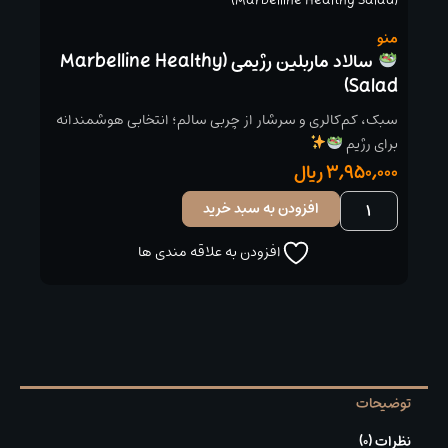
(Marbelline Healthy Salad)
منو
سالاد ماربلین رژیمی (Marbelline Healthy
Salad)
سبک، کم‌کالری و سرشار از چربی سالم؛ انتخابی هوشمندانه
برای رژیم
3,950,000
ریال
افزودن به سبد خرید
سالاد
ماربلین
افزودن به علاقه مندی ها
رژیمی
(Marbelline
Healthy
Salad)
عدد
توضیحات
نظرات (0)