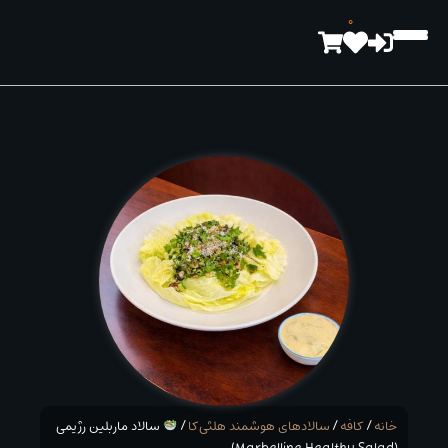
رش
0
ه
حتوا
خانه
/
کافه
/
سالادهای هوشمند هلثی‌کا
/
سالاد ماربلین رژیمی