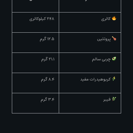
کالری
۲۴۸ کیلوکالری
پروتئین
۱۲.۵ گرم
چربی سالم
۲۱.۱ گرم
کربوهیدرات مفید
۸.۴ گرم
فیبر
۳.۴ گرم