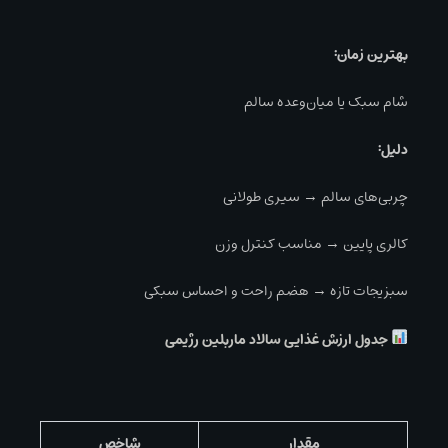
بهترین زمان:
شام سبک یا میان‌وعده سالم
دلیل:
چربی‌های سالم → سیری طولانی
کالری پایین → مناسب کنترل وزن
سبزیجات تازه → هضم راحت و احساس سبکی
جدول ارزش غذایی سالاد ماربلین رژیمی
مقدار
شاخص