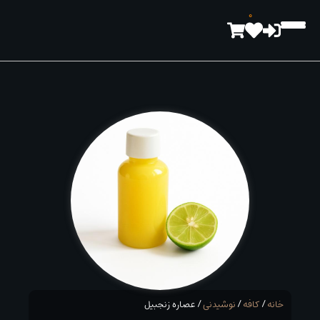
رش
0
ه
حتوا
خانه
/
کافه
/
نوشیدنی
/ عصاره زنجبیل