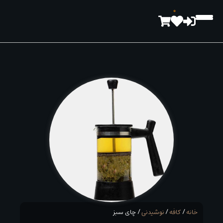
رش
0
ه
حتوا
خانه
/
کافه
/
نوشیدنی
/ چای سبز