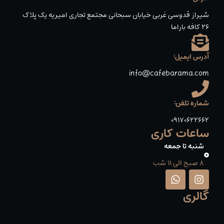
شیراز قدوسی غربی خیابان سبحانی مجتمع تجاری امیریه یک پلاک
۲۶ کافه باراما
آدرس ایمیل:
info@cafebarama.com
شماره تلفن:
09170622662
ساعات کاری
شنبه تا جمعه
8 صبح الی 11 شب
W
I
h
n
گالری
a
s
t
t
s
a