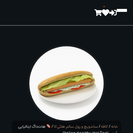
رش
0
ه
حتوا
خانه
/
کافه
/
ساندویچ و رول سالم هلثی‌کا
/
هات‌داگ ایتالیایی