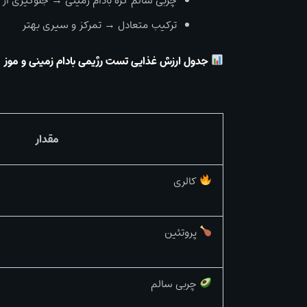
چربی سالم کره بادام زمینی → جلوگیری از 
ترکیب متعادل → تمرکز و سیری بهتر
جدول ارزش غذایی تست رژیمی بادام زمینی و موز
مقدار
کالری
پروتئین
چربی سالم