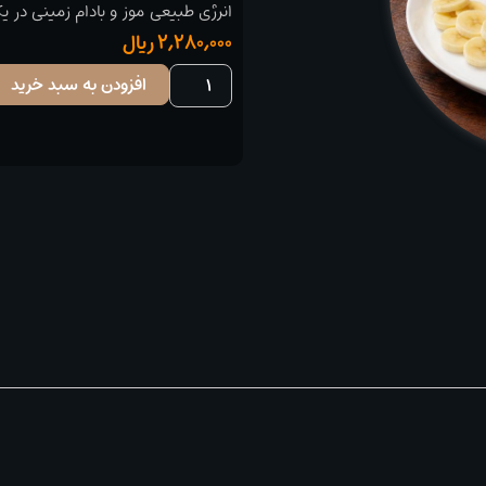
انرژی طبیعی موز و بادام زمینی در
2,280,000
ریال
افزودن به سبد خرید
تست
رژیمی
بادام
زمینی
و
موز
(Peanut
Butter
Banana
Toast)
عدد