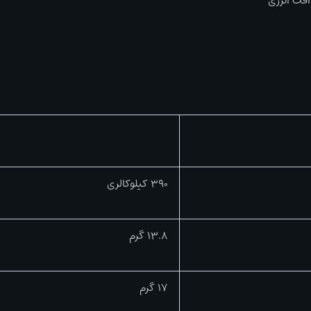
افت انرژی
390 کیلوکالری
13.8 گرم
17 گرم