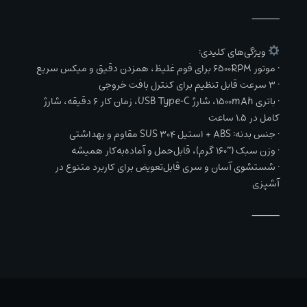
⸻
ویژگی‌های کلیدی:
• موتور ۶۵۰۰RPM برای فوم غلیظ، همزدن دقیق و میکس سریع
• ۳ سرعت قابل تنظیم برای کنترل بافت خروجی
• باتری ۱۵۰۰mAh، شارژ USB Type‑C، زمان کار ۶ دقیقه، شارژ
کامل در ۱.۵ ساعت
• جنس بدنه: ABS + استیل SUS 304 مقاوم و بهداشتی
• وزن سبک (~۱۶۰ گرم)، قابل‌حمل و آماده‌به‌کار همیشه
• شستشوی آسان و سری قابل‌تعویض برای کاربرد متنوع در
آشپزی
⸻