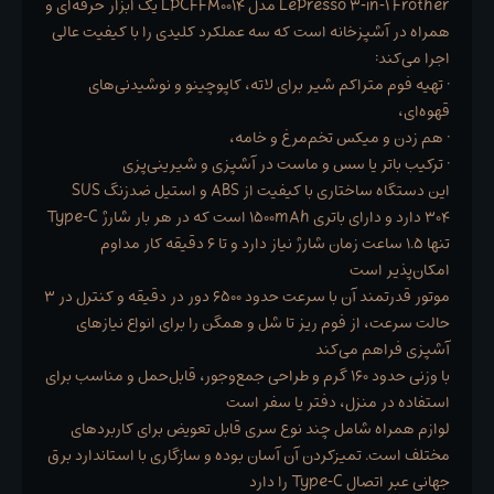
LePresso 3‑in‑1 Frother مدل LPCFFM0014 یک ابزار حرفه‌ای و
همراه در آشپزخانه است که سه عملکرد کلیدی را با کیفیت عالی
اجرا می‌کند:
• تهیه فوم متراکم شیر برای لاته، کاپوچینو و نوشیدنی‌های
قهوه‌ای،
• هم زدن و میکس تخم‌مرغ و خامه،
• ترکیب باتر یا سس و ماست در آشپزی و شیرینی‌پزی
این دستگاه ساختاری با کیفیت از ABS و استیل ضدزنگ SUS
304 دارد و دارای باتری 1500mAh است که در هر بار شارژ Type‑C
تنها ۱.۵ ساعت زمان شارژ نیاز دارد و تا ۶ دقیقه کار مداوم
امکان‌پذیر است
موتور قدرتمند آن با سرعت حدود ۶۵۰۰ دور در دقیقه و کنترل در ۳
حالت سرعت، از فوم ریز تا شل و همگن را برای انواع نیازهای
آشپزی فراهم می‌کند
با وزنی حدود ۱۶۰ گرم و طراحی جمع‌وجور، قابل‌حمل و مناسب برای
استفاده در منزل، دفتر یا سفر است
لوازم همراه شامل چند نوع سری قابل تعویض برای کاربردهای
مختلف است. تمیزکردن آن آسان بوده و سازگاری با استاندارد برق
جهانی عبر اتصال Type‑C را دارد