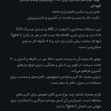
قهوه‌ای،
• هم زدن و میکس تخم‌مرغ و خامه،
• ترکیب باتر یا سس و ماست در آشپزی و شیرینی‌پزی
این دستگاه ساختاری با کیفیت از ABS و استیل ضدزنگ SUS
304 دارد و دارای باتری 1500mAh است که در هر بار شارژ Type‑C
تنها ۱.۵ ساعت زمان شارژ نیاز دارد و تا ۶ دقیقه کار مداوم
امکان‌پذیر است
موتور قدرتمند آن با سرعت حدود ۶۵۰۰ دور در دقیقه و کنترل در ۳
حالت سرعت، از فوم ریز تا شل و همگن را برای انواع نیازهای
آشپزی فراهم می‌کند
با وزنی حدود ۱۶۰ گرم و طراحی جمع‌وجور، قابل‌حمل و مناسب برای
استفاده در منزل، دفتر یا سفر است
لوازم همراه شامل چند نوع سری قابل تعویض برای کاربردهای
مختلف است. تمیزکردن آن آسان بوده و سازگاری با استاندارد برق
جهانی عبر اتصال Type‑C را دارد