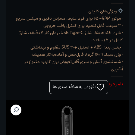
⸻
ویژگی‌های کلیدی:
• موتور ۶۵۰۰RPM برای فوم غلیظ، همزدن دقیق و میکس سریع
• ۳ سرعت قابل تنظیم برای کنترل بافت خروجی
• باتری ۱۵۰۰mAh، شارژ USB Type‑C، زمان کار ۶ دقیقه، شارژ
کامل در ۱.۵ ساعت
• جنس بدنه: ABS + استیل SUS 304 مقاوم و بهداشتی
• وزن سبک (~۱۶۰ گرم)، قابل‌حمل و آماده‌به‌کار همیشه
• شستشوی آسان و سری قابل‌تعویض برای کاربرد متنوع در
آشپزی
⸻
ناموجود
افزودن به علاقه مندی ها