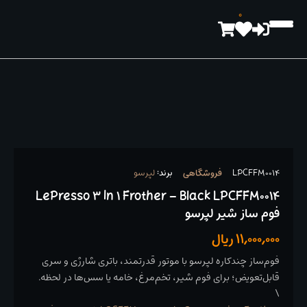
رش
0
ه
حتوا
LPCFFM0014
فروشگاهی
برند:
لپرسو
LePresso 3 In 1 Frother – Black LPCFFM0014
فوم ساز شیر لپرسو
11,000,000
ریال
فوم‌ساز چندکاره لپرسو با موتور قدرتمند، باتری شارژی و سری
قابل‌تعویض؛ برای فوم شیر، تخم‌مرغ، خامه یا سس‌ها در لحظه.
\