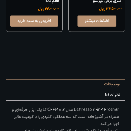
کتری برقی لپرسو
طعم دله
34,500,000
ریال
44,000,000
ریال
اطلاعات بیشتر
افزودن به سبد خرید
توضیحات
نظرات (0)
LePresso 3‑in‑1 Frother مدل LPCFFM0014 یک ابزار حرفه‌ای و
همراه در آشپزخانه است که سه عملکرد کلیدی را با کیفیت عالی
اجرا می‌کند:
• تهیه فوم متراکم شیر برای لاته، کاپوچینو و نوشیدنی‌های