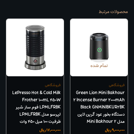
محصولات مرتبط
تمام شده
فروشگاهی
فروشگاهی
LePresso Hot & Cold Milk
Green Lion Mini Bakhour
Frother 100mL 450W
2 Incense Burner 2000mAh
Black GNMINIBKUR2BK
LPMLFRBK فوم ساز شیر
دستگاه بخور عود گرین لاین
لپرسو مدل LPMLFRBK
مدل Mini Bakhour 2
ظرفیت ۱۰۰ میل ۴۵۰ وات
9,000,000
ریال
17,000,000
ریال