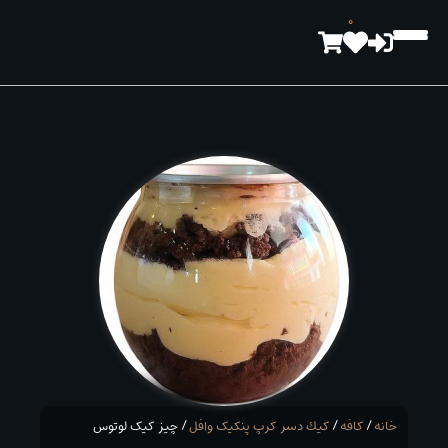
رش
0
ه
حتوا
خانه
/
کافه
/
كيك دسر کرپ پنکیک وافل
/ چیز کیک لوتوس